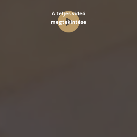
A teljes videó
megtekintése