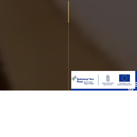
RÓLUNK
Az Oscar Kft. több mint 40 éve működik mint